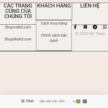
CÁC TRANG
KHÁCH HÀNG
LIÊN HỆ
CÙNG CỦA
CHÚNG TÔI
Cách mua hàng
F
T
Shopviahd.com
a
e
h
© 2020 HD Team
c
l
a
Chính sách bảo
e
e
t
Shoplikehd.com
hành
b
g
s
o
r
a
o
a
p
k
m
p
-
f
Filter