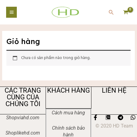
Nhảy
Main
tới
Tìm
Menu
nội
kiếm
dung
Giỏ hàng
tắt
Chưa có sản phẩm nào trong giỏ hàng.
CÁC TRANG
KHÁCH HÀNG
LIÊN HỆ
CÙNG CỦA
CHÚNG TÔI
Cách mua hàng
F
T
Shopviahd.com
a
e
h
tắt
© 2020 HD Team
c
l
a
Chính sách bảo
e
e
t
Shoplikehd.com
hành