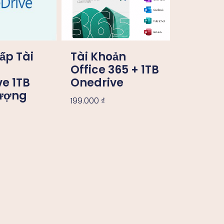
ấp Tài
Tài Khoản
Office 365 + 1TB
e 1TB
Onedrive
ượng
199.000
₫