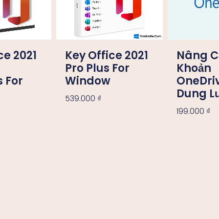
ce 2021
Key Office 2021
Nâng C
Pro Plus For
Khoản
 For
Window
OneDriv
Dung L
539.000
₫
199.000
₫