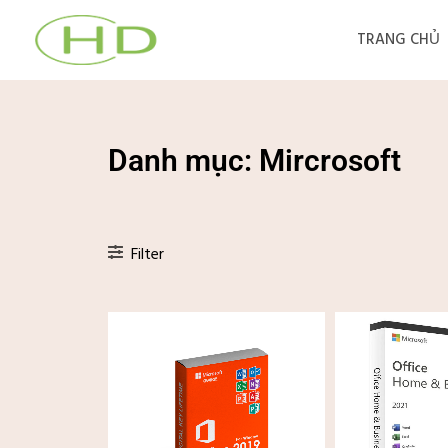
Nhảy
tới
TRANG CHỦ
nội
dung
Danh mục: Mircrosoft
Filter