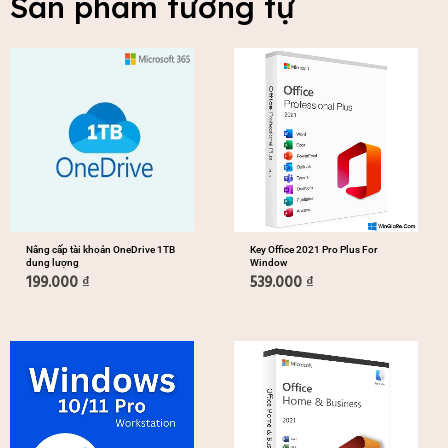
Sản phẩm tương tự
Nâng cấp tài khoản OneDrive 1TB
Key Office 2021 Pro Plus For
dung lượng
Window
199.000
₫
539.000
₫