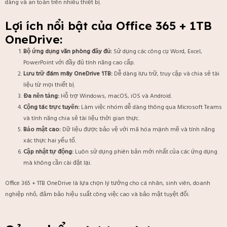
dàng và an toàn trên nhiều thiết bị.
Lợi ích nổi bật của Office 365 + 1TB
OneDrive:
Bộ ứng dụng văn phòng đầy đủ:
Sử dụng các công cụ Word, Excel,
PowerPoint với đầy đủ tính năng cao cấp.
Lưu trữ đám mây OneDrive 1TB:
Dễ dàng lưu trữ, truy cập và chia sẻ tài
liệu từ mọi thiết bị.
Đa nền tảng:
Hỗ trợ Windows, macOS, iOS và Android.
Cộng tác trực tuyến:
Làm việc nhóm dễ dàng thông qua Microsoft Teams
và tính năng chia sẻ tài liệu thời gian thực.
Bảo mật cao:
Dữ liệu được bảo vệ với mã hóa mạnh mẽ và tính năng
xác thực hai yếu tố.
Cập nhật tự động:
Luôn sử dụng phiên bản mới nhất của các ứng dụng
mà không cần cài đặt lại.
Office 365 + 1TB OneDrive là lựa chọn lý tưởng cho cá nhân, sinh viên, doanh
nghiệp nhỏ, đảm bảo hiệu suất công việc cao và bảo mật tuyệt đối.