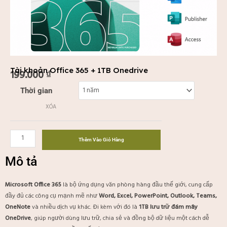
Tài khoản Office 365 + 1TB Onedrive
199.000
₫
Tài
Thời gian
khoản
XÓA
Office
365
+
Thêm Vào Giỏ Hàng
1TB
Onedrive
Mô tả
số
lượng
Microsoft Office 365
là bộ ứng dụng văn phòng hàng đầu thế giới, cung cấp
đầy đủ các công cụ mạnh mẽ như
Word, Excel, PowerPoint, Outlook, Teams,
OneNote
và nhiều dịch vụ khác. Đi kèm với đó là
1TB lưu trữ đám mây
OneDrive
, giúp người dùng lưu trữ, chia sẻ và đồng bộ dữ liệu một cách dễ