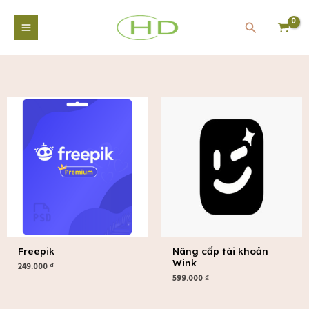
Nhảy
Main
tới
Tìm
Menu
nội
kiếm
dung
tắt
Freepik
Nâng cấp tài khoản
Wink
249.000
₫
599.000
₫
tắt