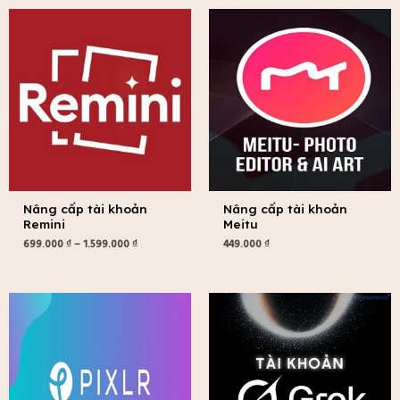
Khoảng
giá:
từ
699.000 ₫
đến
1.599.000 ₫
Nâng cấp tài khoản
Nâng cấp tài khoản
Remini
Meitu
699.000
₫
–
1.599.000
₫
449.000
₫
Khoảng
giá:
từ
99.000 ₫
đến
299.000 ₫