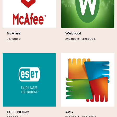
McAfee
Webroot
319.000
₫
249.000
₫
–
319.000
₫
Khoảng
giá:
từ
249.000 ₫
đến
399.000 ₫
ESET NOD32
AVG