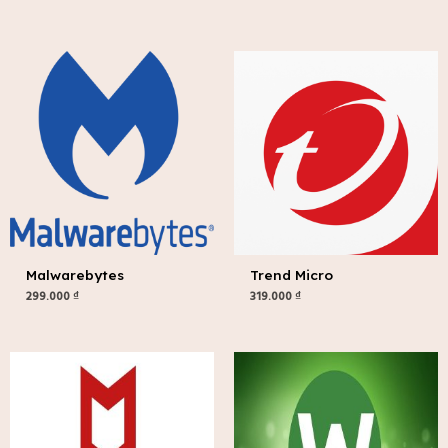
Malwarebytes
Trend Micro
299.000
₫
319.000
₫
Khoảng
giá:
từ
249.000 ₫
đến
319.000 ₫