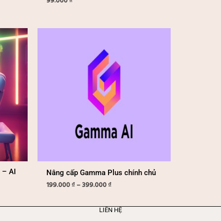
99.000
₫
Khoảng
giá:
từ
199.000 ₫
đến
399.000 ₫
 – AI
Nâng cấp Gamma Plus chính chủ
199.000
₫
–
399.000
₫
LIÊN HỆ