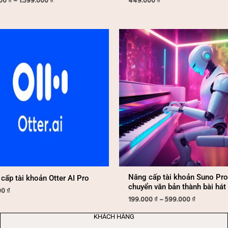
000
₫
–
1.599.000
₫
449.000
₫
Khoảng
giá:
từ
199.000 ₫
đến
599.000 ₫
Nâng cấp tài khoản Suno Pro
cấp tài khoản Otter AI Pro
chuyển văn bản thành bài hát
00
₫
199.000
₫
–
599.000
₫
KHÁCH HÀNG