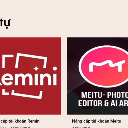
tự
Khoảng
giá:
từ
699.000 ₫
đến
1.599.000 ₫
cấp tài khoản Remini
Nâng cấp tài khoản Meitu