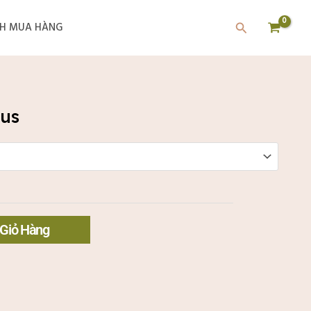
Tìm
H MUA HÀNG
kiếm
lus
Giỏ Hàng