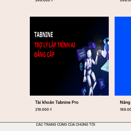
249.000
₫
699.
Tài khoản Tabnine Pro
Nâng 
219.000
₫
169.0
CÁC TRANG CÙNG CỦA CHÚNG TÔI