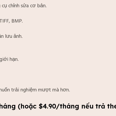
g cụ chỉnh sửa cơ bản.
TIFF, BMP.
ần lưu ảnh.
giới hạn.
muốn trải nghiệm mượt mà hơn.
​
tháng (hoặc $4.90/tháng nếu trả t