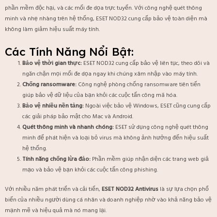
phần mềm độc hại, và các mối đe dọa trực tuyến. Với công nghệ quét thông
minh và nhẹ nhàng trên hệ thống, ESET NOD32 cung cấp bảo vệ toàn diện mà
không làm giảm hiệu suất máy tính.
Các Tính Năng Nổi Bật:
Bảo vệ thời gian thực:
ESET NOD32 cung cấp bảo vệ liên tục, theo dõi và
ngăn chặn mọi mối đe dọa ngay khi chúng xâm nhập vào máy tính.
Chống ransomware:
Công nghệ phòng chống ransomware tiên tiến
giúp bảo vệ dữ liệu của bạn khỏi các cuộc tấn công mã hóa.
Bảo vệ nhiều nền tảng:
Ngoài việc bảo vệ Windows, ESET cũng cung cấp
các giải pháp bảo mật cho Mac và Android.
Quét thông minh và nhanh chóng:
ESET sử dụng công nghệ quét thông
minh để phát hiện và loại bỏ virus mà không ảnh hưởng đến hiệu suất
hệ thống.
Tính năng chống lừa đảo:
Phần mềm giúp nhận diện các trang web giả
mạo và bảo vệ bạn khỏi các cuộc tấn công phishing.
Với nhiều năm phát triển và cải tiến,
ESET NOD32 Antivirus
là sự lựa chọn phổ
biến của nhiều người dùng cá nhân và doanh nghiệp nhờ vào khả năng bảo vệ
mạnh mẽ và hiệu quả mà nó mang lại.