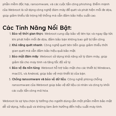
phần mềm độc hại, ransomware, và các cuộc tấn công phishing. Điểm mạnh
của Webroot là sử dụng công nghệ đám mây để quét và phát hiện mối đe dọa,
giúp giảm thiểu tải trọng hệ thống mà vẫn đảm bảo hiệu suất cao.
Các Tính Năng Nổi Bật:
Bảo vệ thời gian thực
: Webroot cung cấp bảo vệ liên tục và ngay lập tức
khi phát hiện mối đe dọa, đảm bảo bạn không bao giờ bị tấn công.
Khả năng quét nhanh
: Công nghệ quét tiên tiến giúp giảm thiểu thời
gian quét mà vẫn đảm bảo hiệu quả bảo mật.
Bảo mật đám mây
: Webroot sử dụng khả năng xử lý đám mây, giúp
giảm tải cho máy tính và tăng tốc độ xử lý.
Bảo vệ đa nền tảng
: Webroot hỗ trợ bảo mật cho các thiết bị Windows,
macOS, và Android, giúp bảo vệ mọi thiết bị của bạn.
Chống ransomware và bảo vệ dữ liệu
: Công nghệ phòng chống
ransomware của Webroot giúp bảo vệ dữ liệu cá nhân và công ty khỏi
các cuộc tấn công mã hóa.
Webroot là sự lựa chọn lý tưởng cho người dùng cần một phần mềm bảo mật
dễ sử dụng, hiệu quả và không làm ảnh hưởng đến hiệu suất máy tính.