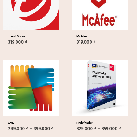
Trend Micro
McAfee
319.000
₫
319.000
₫
Khoảng
Khoảng
giá:
giá:
từ
từ
249.000 ₫
329.000
đến
đến
399.000 ₫
359.000
AVG
Bitdefender
249.000
₫
–
399.000
₫
329.000
₫
–
359.000
₫