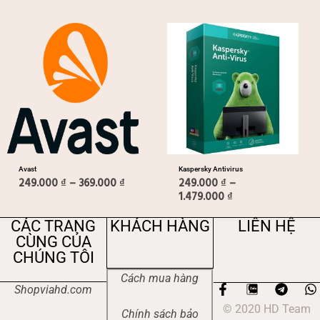
Khoảng
Khoảng
giá:
giá:
từ
từ
249.000 ₫
249.000 ₫
đến
đến
369.000 ₫
1.479.000 ₫
Avast
Kaspersky Antivirus
249.000
₫
–
369.000
₫
249.000
₫
–
1.479.000
₫
CÁC TRANG
KHÁCH HÀNG
LIÊN HỆ
CÙNG CỦA
CHÚNG TÔI
Cách mua hàng
F
T
Shopviahd.com
a
e
h
© 2020 HD Team
c
l
a
Chính sách bảo