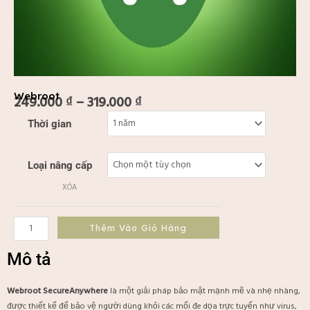
Webroot
249.000
₫
–
319.000
₫
Khoảng
Webroot
Thời gian
giá:
số
từ
lượng
249.000 ₫
Loại nâng cấp
đến
319.000 ₫
XÓA
Thêm Vào Giỏ Hàng
Mô tả
Webroot SecureAnywhere
là một giải pháp bảo mật mạnh mẽ và nhẹ nhàng,
được thiết kế để bảo vệ người dùng khỏi các mối đe dọa trực tuyến như virus,