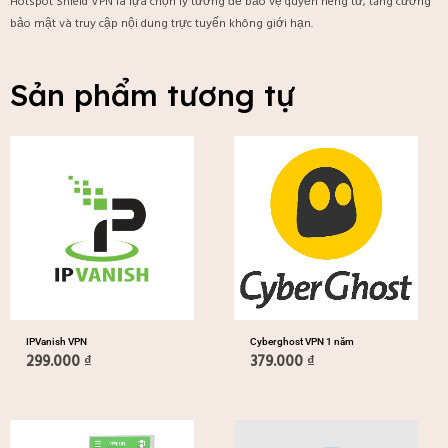
Hotspot Shield VPN là lựa chọn lý tưởng để bảo vệ quyền riêng tư, tăng cường
bảo mật và truy cập nội dung trực tuyến không giới hạn.
Sản phẩm tương tự
IPVanish VPN
Cyberghost VPN 1 năm
299.000
₫
379.000
₫