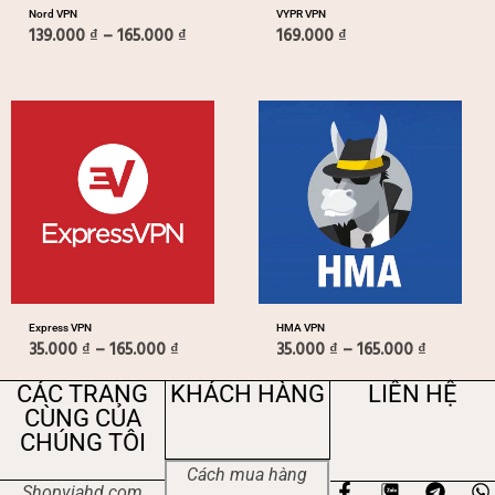
Nord VPN
VYPR VPN
139.000
₫
–
165.000
₫
169.000
₫
Khoảng
Khoảng
giá:
giá:
từ
từ
35.000 ₫
35.000 ₫
đến
đến
165.000 ₫
165.000 
Express VPN
HMA VPN
35.000
₫
–
165.000
₫
35.000
₫
–
165.000
₫
CÁC TRANG
KHÁCH HÀNG
LIÊN HỆ
CÙNG CỦA
CHÚNG TÔI
Cách mua hàng
F
T
Shopviahd.com