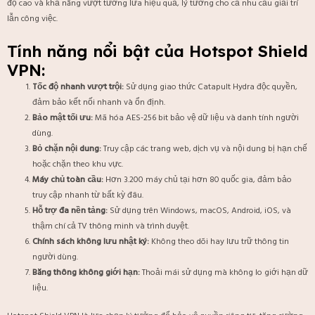
độ cao và khả năng vượt tường lửa hiệu quả, lý tưởng cho cả nhu cầu giải trí
lẫn công việc.
Tính năng nổi bật của Hotspot Shield
VPN:
Tốc độ nhanh vượt trội:
Sử dụng giao thức Catapult Hydra độc quyền,
đảm bảo kết nối nhanh và ổn định.
Bảo mật tối ưu:
Mã hóa AES-256 bit bảo vệ dữ liệu và danh tính người
dùng.
Bỏ chặn nội dung:
Truy cập các trang web, dịch vụ và nội dung bị hạn chế
hoặc chặn theo khu vực.
Máy chủ toàn cầu:
Hơn 3.200 máy chủ tại hơn 80 quốc gia, đảm bảo
truy cập nhanh từ bất kỳ đâu.
Hỗ trợ đa nền tảng:
Sử dụng trên Windows, macOS, Android, iOS, và
thậm chí cả TV thông minh và trình duyệt.
Chính sách không lưu nhật ký:
Không theo dõi hay lưu trữ thông tin
người dùng.
Băng thông không giới hạn:
Thoải mái sử dụng mà không lo giới hạn dữ
liệu.