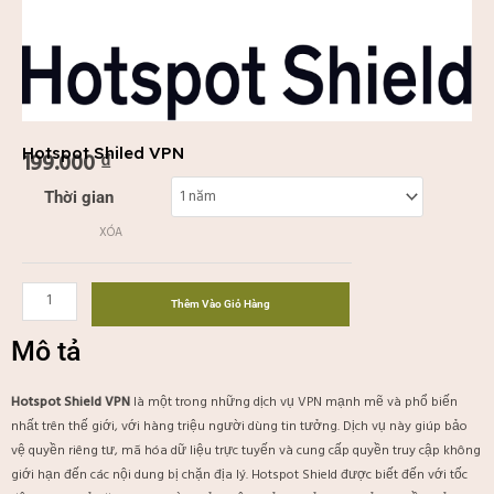
Hotspot Shiled VPN
199.000
₫
Hotspot
Thời gian
Shiled
XÓA
VPN
số
lượng
Thêm Vào Giỏ Hàng
Mô tả
Hotspot Shield VPN
là một trong những dịch vụ VPN mạnh mẽ và phổ biến
nhất trên thế giới, với hàng triệu người dùng tin tưởng. Dịch vụ này giúp bảo
vệ quyền riêng tư, mã hóa dữ liệu trực tuyến và cung cấp quyền truy cập không
giới hạn đến các nội dung bị chặn địa lý. Hotspot Shield được biết đến với tốc