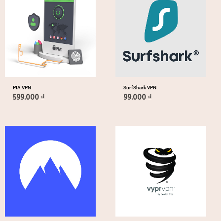
PIA VPN
SurfShark VPN
599.000
₫
99.000
₫
Khoảng
giá:
từ
139.000 ₫
đến
165.000 ₫