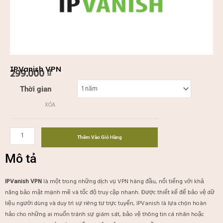
IPVanish VPN
299.000
₫
IPVanish
Thời gian
VPN
XÓA
số
lượng
Thêm Vào Giỏ Hàng
Mô tả
IPVanish VPN
là một trong những dịch vụ VPN hàng đầu, nổi tiếng với khả
năng bảo mật mạnh mẽ và tốc độ truy cập nhanh. Được thiết kế để bảo vệ dữ
liệu người dùng và duy trì sự riêng tư trực tuyến, IPVanish là lựa chọn hoàn
hảo cho những ai muốn tránh sự giám sát, bảo vệ thông tin cá nhân hoặc