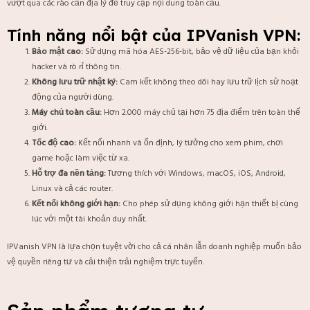
vượt qua các rào cản địa lý để truy cập nội dung toàn cầu.
Tính năng nổi bật của IPVanish VPN:
Bảo mật cao:
Sử dụng mã hóa AES-256-bit, bảo vệ dữ liệu của bạn khỏi
hacker và rò rỉ thông tin.
Không lưu trữ nhật ký:
Cam kết không theo dõi hay lưu trữ lịch sử hoạt
động của người dùng.
Máy chủ toàn cầu:
Hơn 2.000 máy chủ tại hơn 75 địa điểm trên toàn thế
giới.
Tốc độ cao:
Kết nối nhanh và ổn định, lý tưởng cho xem phim, chơi
game hoặc làm việc từ xa.
Hỗ trợ đa nền tảng:
Tương thích với Windows, macOS, iOS, Android,
Linux và cả các router.
Kết nối không giới hạn:
Cho phép sử dụng không giới hạn thiết bị cùng
lúc với một tài khoản duy nhất.
IPVanish VPN là lựa chọn tuyệt vời cho cả cá nhân lẫn doanh nghiệp muốn bảo
vệ quyền riêng tư và cải thiện trải nghiệm trực tuyến.