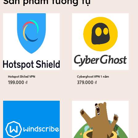
Sản phẩm tương tự
Hotspot Shiled VPN
Cyberghost VPN 1 năm
199.000
₫
379.000
₫