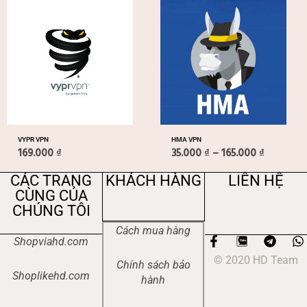
Khoảng
giá:
từ
35.000 ₫
đến
165.000 
VYPR VPN
HMA VPN
169.000
₫
35.000
₫
–
165.000
₫
CÁC TRANG
KHÁCH HÀNG
LIÊN HỆ
CÙNG CỦA
CHÚNG TÔI
Cách mua hàng
F
T
Shopviahd.com
a
e
h
© 2020 HD Team
c
l
a
Chính sách bảo
e
e
t
Shoplikehd.com
hành
b
g
s
o
r
a