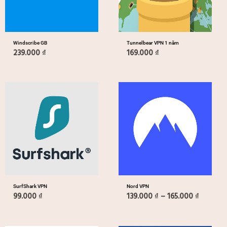
Windscribe GB
Tunnelbear VPN 1 năm
239.000
₫
169.000
₫
Khoảng
giá:
từ
139.000
đến
165.000
SurfShark VPN
Nord VPN
99.000
₫
139.000
₫
–
165.000
₫