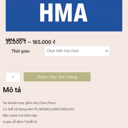
HMA VPN
35.000
₫
–
165.000
₫
Khoảng
HMA
Thời gian
giá:
VPN
từ
số
35.000 ₫
lượng
đến
Thêm Vào Giỏ Hàng
165.000 ₫
Mô tả
Tài khoản bao gồm Key/User/Pass
Có thể sử dụng trên PC/MOBILE/ANDOIRD/IOS
Bảo hành full thời hạn
Login cố định 1 thiết bị