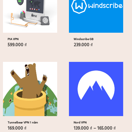
PIA VPN
Windscribe GB
599.000
₫
239.000
₫
Khoảng
giá:
từ
139.000
đến
165.000
Tunnelbear VPN 1 năm
Nord VPN
169.000
₫
139.000
₫
–
165.000
₫