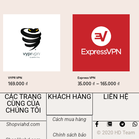
Khoảng
giá:
từ
35.000 ₫
đến
165.000 
VYPR VPN
Express VPN
169.000
₫
35.000
₫
–
165.000
₫
CÁC TRANG
KHÁCH HÀNG
LIÊN HỆ
CÙNG CỦA
CHÚNG TÔI
Cách mua hàng
F
T
Shopviahd.com
a
e
h
© 2020 HD Team
c
l
a
Chính sách bảo