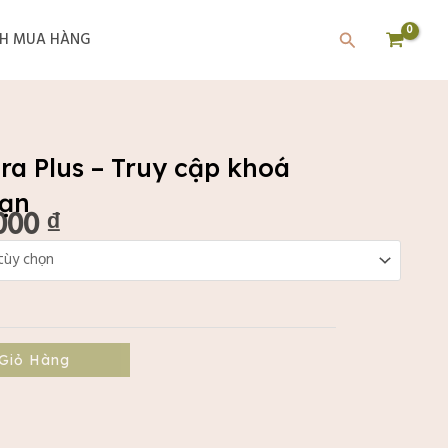
Tìm
H MUA HÀNG
kiếm
a Plus – Truy cập khoá
hạn
000
₫
Khoảng
giá:
từ
279.000 ₫
đến
489.000 ₫
Giỏ Hàng