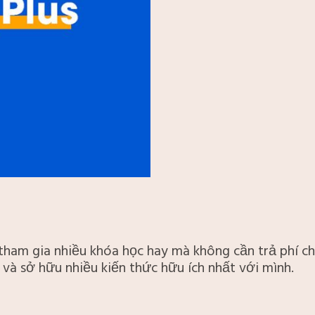
không
giới
hạn
số
lượng
ham gia nhiều khóa học hay mà không cần trả phí cho
 và sở hữu nhiều kiến thức hữu ích nhất với mình.