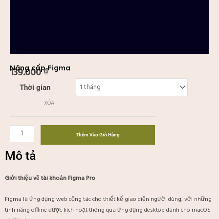
Nâng cấp Figma
139.000
₫
Nâng
Thời gian
cấp
XÓA
Figma
số
lượng
Thêm Vào Giỏ Hàng
Mô tả
Giới thiệu về tài khoản Figma Pro
Figma là ứng dụng web cộng tác cho thiết kế giao diện người dùng, với những
tính năng offline được kích hoạt thông qua ứng dụng desktop dành cho macOS