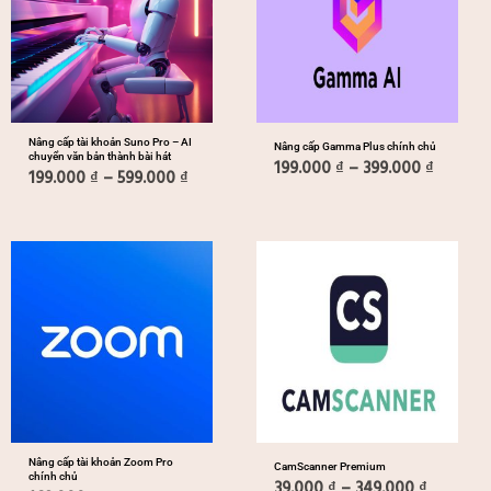
đến
đến
599.000 ₫
399.000
Nâng cấp tài khoản Suno Pro – AI
Nâng cấp Gamma Plus chính chủ
chuyển văn bản thành bài hát
199.000
₫
–
399.000
₫
199.000
₫
–
599.000
₫
Khoảng
Khoảng
giá:
giá:
từ
từ
169.000 ₫
39.000 ₫
đến
đến
1.399.000 ₫
349.000
Nâng cấp tài khoản Zoom Pro
CamScanner Premium
chính chủ
39.000
₫
–
349.000
₫