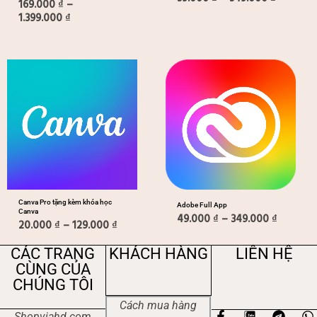
169.000
₫
–
1.399.000
₫
Khoảng
Khoảng
giá:
giá:
từ
từ
20.000 ₫
49.000 
đến
đến
129.000 ₫
349.000
Canva Pro tặng kèm khóa học
Adobe Full App
Canva
49.000
₫
–
349.000
₫
20.000
₫
–
129.000
₫
CÁC TRANG
KHÁCH HÀNG
LIÊN HỆ
CÙNG CỦA
CHÚNG TÔI
Cách mua hàng
F
T
Shopviahd.com