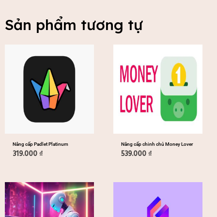
Sản phẩm tương tự
Nâng cấp Padlet Platinum
Nâng cấp chinh chủ Money Lover
319.000
₫
539.000
₫
Khoảng
Khoảng
giá:
giá:
từ
từ
199.000 ₫
199.000