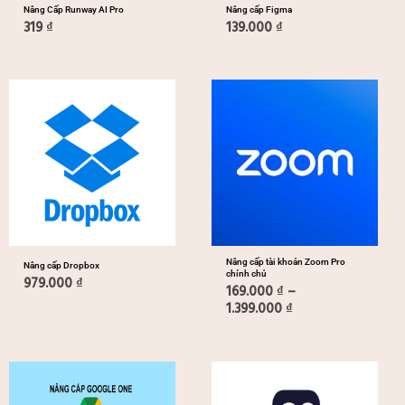
Nâng Cấp Runway AI Pro
Nâng cấp Figma
319
₫
139.000
₫
Khoảng
giá:
từ
169.000 ₫
đến
1.399.000 ₫
Nâng cấp tài khoản Zoom Pro
Nâng cấp Dropbox
chính chủ
979.000
₫
169.000
₫
–
1.399.000
₫
Khoảng
Khoảng
giá:
giá:
từ
từ