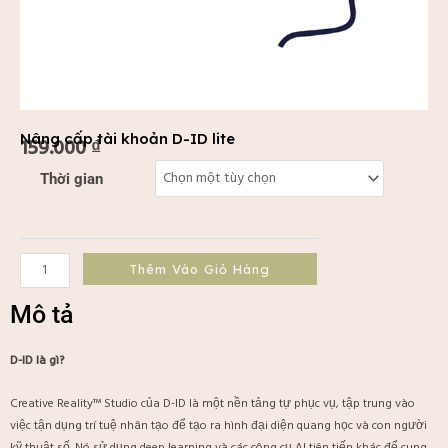
Nâng cấp tài khoản D-ID lite
159.000
₫
Nâng
Thời gian
cấp
tài
khoản
D-
Thêm Vào Giỏ Hàng
ID
lite
Mô tả
số
lượng
D-ID là gì?
Creative Reality™ Studio của D-ID là một nền tảng tự phục vụ, tập trung vào
việc tận dụng trí tuệ nhân tạo để tạo ra hình đại diện quang học và con người