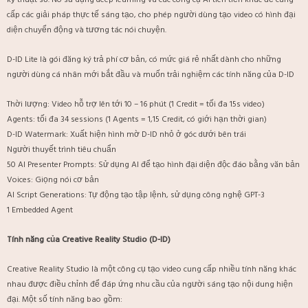
kỹ thuật số. Nó sử dụng deep learning và các công cụ AI tiên tiến khác để cung
cấp các giải pháp thực tế sáng tạo, cho phép người dùng tạo video có hình đại
diện chuyển động và tương tác nói chuyện.
D-ID Lite là gói đăng ký trả phí cơ bản, có mức giá rẻ nhất dành cho những
người dùng cá nhân mới bắt đầu và muốn trải nghiệm các tính năng của D-ID
Thời lượng: Video hỗ trợ lên tới 10 – 16 phút (1 Credit = tối đa 15s video)
Agents: tối đa 34 sessions (1 Agents = 1,15 Credit, có giới hạn thời gian)
D-ID Watermark: Xuất hiện hình mờ D-ID nhỏ ở góc dưới bên trái
Người thuyết trình tiêu chuẩn
50 AI Presenter Prompts: Sử dụng AI để tạo hình đại diện độc đáo bằng văn bản
Voices: Giọng nói cơ bản
AI Script Generations: Tự động tạo tập lệnh, sử dụng công nghệ GPT-3
1 Embedded Agent
Tính năng của Creative Reality Studio (D-ID)
Creative Reality Studio là một công cụ tạo video cung cấp nhiều tính năng khác
nhau được điều chỉnh để đáp ứng nhu cầu của người sáng tạo nội dung hiện
đại. Một số tính năng bao gồm: