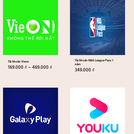
Khoảng
giá:
từ
169.000 ₫
đến
469.000 ₫
Tài khoản NBA League Pass 1
Tài khoản Vieon
năm
169.000
₫
–
469.000
₫
349.000
₫