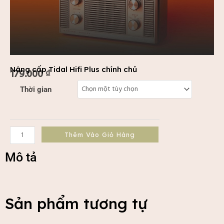
Nâng cấp Tidal Hifi Plus chính chủ
179.000
₫
Nâng
Thời gian
cấp
Tidal
Hifi
Plus
Thêm Vào Giỏ Hàng
chính
chủ
Mô tả
số
lượng
Sản phẩm tương tự