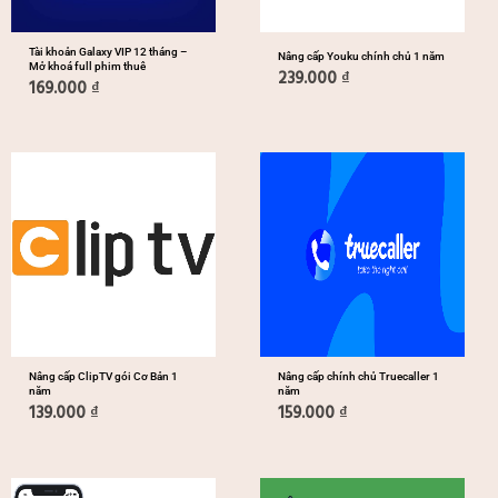
Tài khoản Galaxy VIP 12 tháng –
Nâng cấp Youku chính chủ 1 năm
Mở khoá full phim thuê
239.000
₫
169.000
₫
Nâng cấp ClipTV gói Cơ Bản 1
Nâng cấp chính chủ Truecaller 1
năm
năm
139.000
₫
159.000
₫
Khoảng
Khoảng