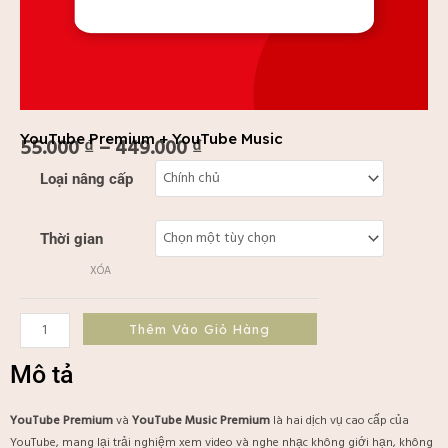
YouTube Premium + YouTube Music
55.000
₫
–
449.000
₫
Khoảng
YouTube
Loại nâng cấp
giá:
Premium
từ
+
55.000 ₫
YouTube
Thời gian
đến
Music
449.000 ₫
XÓA
số
lượng
Thêm Vào Giỏ Hàng
Mô tả
YouTube Premium
và
YouTube Music Premium
là hai dịch vụ cao cấp của
YouTube, mang lại trải nghiệm xem video và nghe nhạc không giới hạn, không