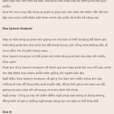
đảm bảo học viên tiến bộ dần, không bị cảm thấy nản do lượng bài học quá
nhiều.
Elsa Pro còn cung cấp công cụ quản lý giúp học viên theo dõi được tiến độ học
tập của mình, biết được bản thân mình cần phải cải thiện kỹ năng nào
Elsa Speech Analyzer
Đây là một công cụ phân tích giọng nói mà bạn có thể sử dụng để đánh giá
khả năng phát âm của mình khi đối thoại trong cuộc sống như phỏng vấn, đi
mua sắm, trò chuyện hàng ngày, ….
Elsa Speech Analyzer có thể phân tích khả năng phát âm của bạn với nhiều
khía cạnh:
Phát âm: Elsa Speech Analyzer sẽ đánh giá xem bạn phát âm sai chỗ nào, phát
âm đạt được bao nhiêu phần trăm giống với người bản địa.
Ngữ điệu: Elsa Speech Analyzer sẽ gợi ý cho bạn nên nhấn trọng âm vào
những từ nào để tăng hiệu quả truyền đạt, đồng thời gợi ý cho bạn cao độ,
giọng nói phù hợp với nội dung và hoàn cảnh hội thoại.
Ngữ pháp: Công cụ này sẽ chấm điểm ngữ pháp bạn dùng có đúng không,
đồng thời sẽ gợi ý những ngữ pháp nâng cao mà bạn có thể thay thế.
Elsa AI