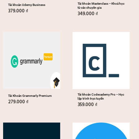
Tài khoản Masterclass – Khoá học
Tài khoản Udemy Business
từ các chuyên gia
379.000
₫
349.000
₫
Tài khoản Codecademy Pro – Học
Tài Khoản Grammarly Premium
lập trình trực tuyến
279.000
₫
359.000
₫