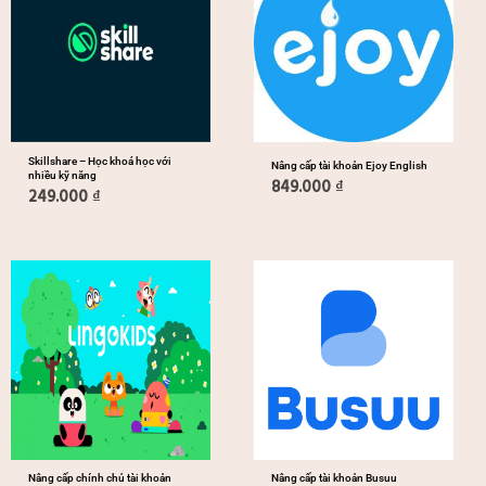
Skillshare – Học khoá học với
Nâng cấp tài khoản Ejoy English
nhiều kỹ năng
849.000
₫
249.000
₫
Nâng cấp chính chủ tài khoản
Nâng cấp tài khoản Busuu