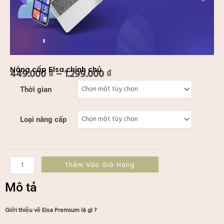
Nâng cấp Elsa chính chủ
449.000
₫
–
1.299.000
₫
Khoảng
Nâng
Thời gian
giá:
cấp
từ
Elsa
449.000 ₫
chính
Loại nâng cấp
đến
chủ
1.299.000 ₫
số
lượng
Thêm Vào Giỏ Hàng
Mô tả
Giới thiệu về Elsa Premium là gì ?