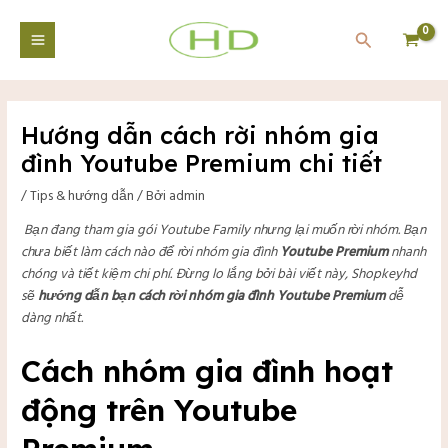
Nhảy
Điều
Main
tới
hướng
Tìm
Menu
nội
bài
kiếm
dung
viết
Hướng dẫn cách rời nhóm gia
tắt
đình Youtube Premium chi tiết
/
Tips & hướng dẫn
/ Bởi
admin
Bạn đang tham gia gói Youtube Family nhưng lại muốn rời nhóm. Bạn
chưa biết làm cách nào để rời nhóm gia đình
Youtube Premium
nhanh
chóng và tiết kiệm chi phí. Đừng lo lắng bởi bài viết này, Shopkeyhd
sẽ
hướng dẫn bạn cách rời nhóm gia đình Youtube Premium
dễ
dàng nhất.
Cách nhóm gia đình hoạt
động trên Youtube
tắt