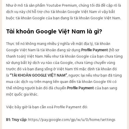
Như ở mô tả sản phẩm Youtube Premium, chúng tôi đã đề cập rõ là
dịch vụ này chỉ hỗ trợ cho tài khoản Google Việt Nam vì vậy bắt
buộc tài khoản Google của bạn đang là tài khoản Google Việt Nam.
Tài khoản Google Việt Nam là gì?
Thực tế nó không mang nhiều ý nghĩa về mặt địa lý, tài khoản
Google Việt Nam là tài khoản đang sử dụng
Profile Payment
(hồ sơ
thanh toán) Việt Nam. Nếu như tài khoản Google của bạn chưa từng
sử dụng bất kỳ dịch vụ nào của Google, chưa từng chuyển vùng
trước đó và bạn đang sống ở Việt Nam thì mặc định tài khoản đó
là
“TÀI KHOẢN GOOGLE VIỆT NAM”
, ngược lại nếu như bạn đã từng
mua các dịch vụ trên mạng liên quan đến tài khoản Google thì có
thể những người bán đó đã chuyển
Profile Payment
của bạn sang
một quốc gia khác.
Việc bây giờ là bạn cần xoá Profile Payment đó:
B1: Truy cập
:
https://pay.google.com/gp/w/u/0/home/settings