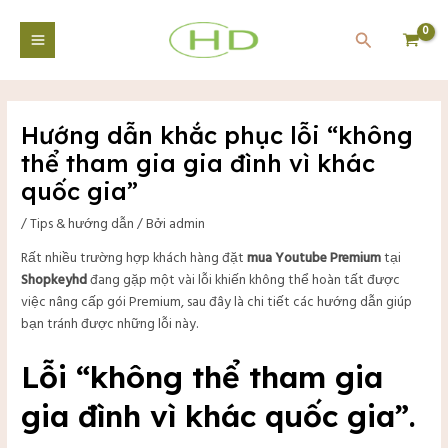
Nhảy
Điều
Main
tới
hướng
Tìm
Menu
nội
bài
kiếm
dung
viết
Hướng dẫn khắc phục lỗi “không
tắt
thể tham gia gia đình vì khác
quốc gia”
/
Tips & hướng dẫn
/ Bởi
admin
Rất nhiều trường hợp khách hàng đặt
mua Youtube Premium
tại
Shopkeyhd
đang gặp một vài lỗi khiến không thể hoàn tất được
việc nâng cấp gói Premium, sau đây là chi tiết các hướng dẫn giúp
bạn tránh được những lỗi này.
Lỗi “không thể tham gia
gia đình vì khác quốc gia”.
tắt