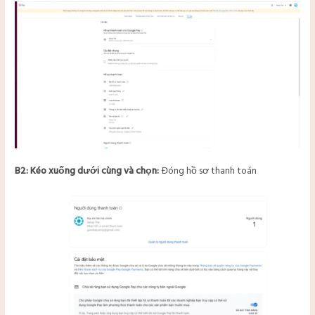
B2: Kéo xuống dưới cùng và chọn:
Đóng hồ sơ thanh toán